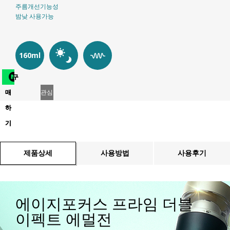
주름개선기능성
밤낮 사용가능
160ml
구
매
관심
하
상품
기
등록
제품상세
사용방법
사용후기
에이지포커스 프라임 더블
이펙트 에멀전