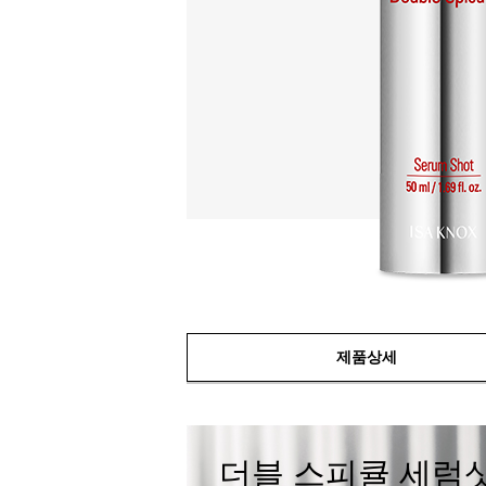
제품상세
더블 스피큘 세럼