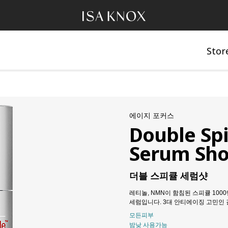
Stor
에이지 포커스
Double Sp
Serum Sho
더블 스피큘 세럼샷
레티놀, NMN이 함침된 스피큘 100
세럼입니다. 3대 안티에이징 고민인 결
모든피부
밤낮 사용가능