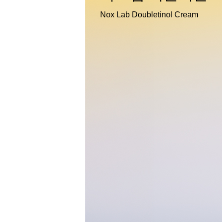
Nox Lab Doubletinol Cream