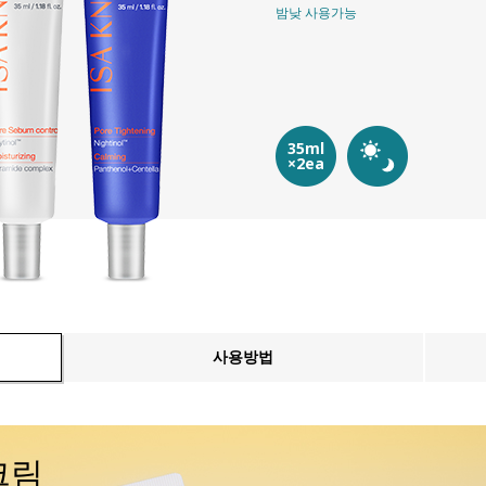
밤낮 사용가능
35ml
×2ea
사용방법
크림