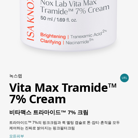
녹스랩
URL
Vita Max Tramide™
7% Cream
비타맥스 트라마이드™ 7% 크림
트라마이드™ 7%의 핑크크림과 퀵 멜팅 캡슐로 톤·잡티·흔적을 모두
케어하는 진짜로 밝아지는 핑크필터크림
모든피부