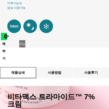
미백기능성
밤낮 사용가능
50ml
구
매
관심
하
상품
기
등록
제품상세
사용방법
사용후기
비타맥스 트라마이드™ 7%
크림